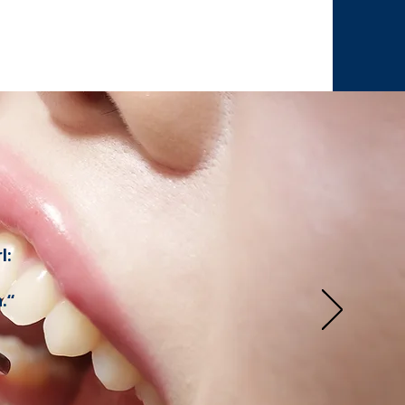
l:
.“