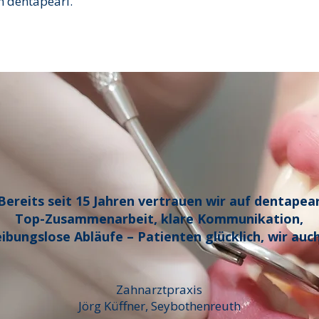
h dentapearl.
Bereits seit 15 Jahren vertrauen wir auf dentapear
Top-Zusammenarbeit, klare Kommunikation,
eibungslose Abläufe – Patienten glücklich, wir auch
Zahnarztpraxis
Jörg Küffner, Seybothenreuth