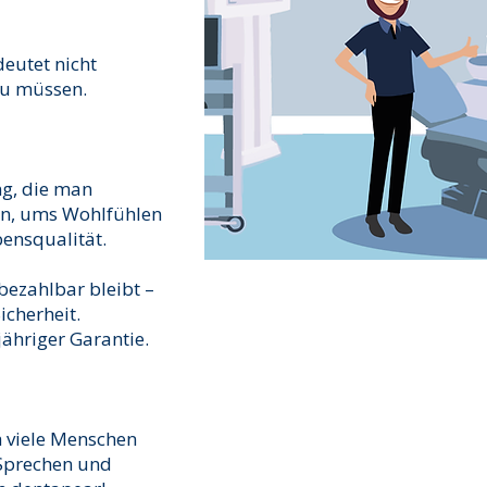
eutet nicht
zu müssen.
ng, die man
heln, ums Wohlfühlen
bensqualität.
 bezahlbar bleibt –
cherheit.
ähriger Garantie.
h viele Menschen
 Sprechen und