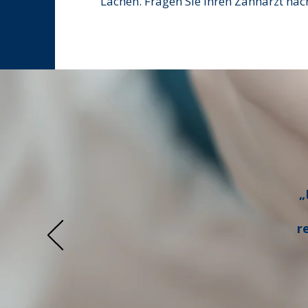
Lachen. Fragen Sie Ihren Zahnarzt nac
„
r