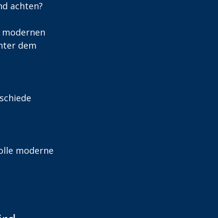
nd achten?
er modernen 
inter dem 
schiede 
Rolle moderne 