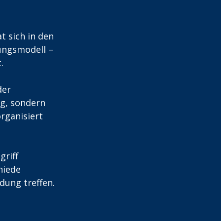
 sich in den 
ungsmodell – 
.
der 
ng, sondern 
rganisiert 
riff 
hiede 
dung treffen.