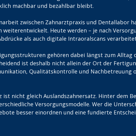
klich machbar und bezahlbar bleibt. 
rbeit zwischen Zahnarztpraxis und Dentallabor hat
 weiterentwickelt. Heute werden – je nach Versorg
bdrücke als auch digitale Intraoralscans verarbeitet
tigungsstrukturen gehören dabei längst zum Alltag 
eidend ist deshalb nicht allein der Ort der Fertigu
nikation, Qualitätskontrolle und Nachbetreuung o
 ist nicht gleich Auslandszahnersatz. Hinter dem Beg
erschiedliche Versorgungsmodelle. Wer die Untersc
ebote besser einordnen und eine fundierte Entschei