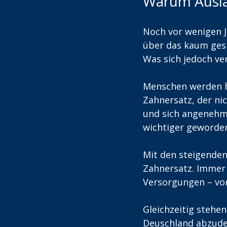
Warum Ausla
Noch vor wenigen J
über das kaum gesp
Was sich jedoch ver
Menschen werden he
Zahnersatz, der nic
und sich angenehm a
wichtiger geworde
Mit den steigende
Zahnersatz. Immer 
Versorgungen – von
Gleichzeitig stehe
Deuschland abzudec