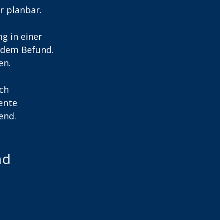
r planbar.
g in einer 
 dem Befund. 
en.
ch 
ente 
end.
nd