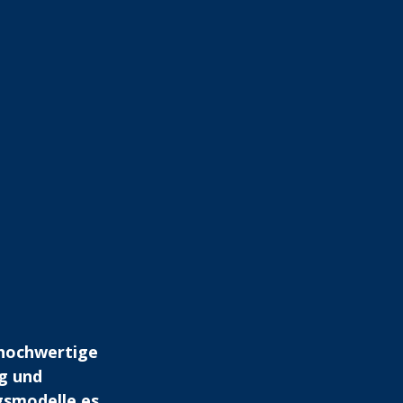
 hochwertige 
g und 
gsmodelle es 