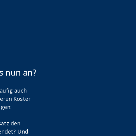
s nun an?
äufig auch 
geren Kosten 
agen:
satz den 
endet? Und 