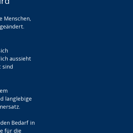
ird
re Menschen, 
geändert. 
ich 
ich aussieht 
 sind 
gem 
d langlebige 
ersatz. 
den Bedarf in 
 für die 