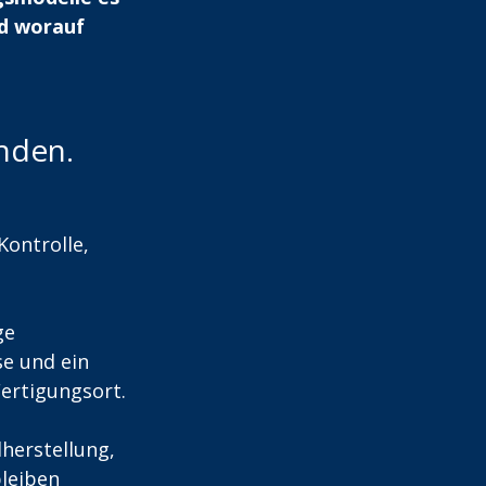
d worauf 
nden.
ontrolle, 
ge 
e und ein 
ertigungsort.
herstellung, 
leiben 